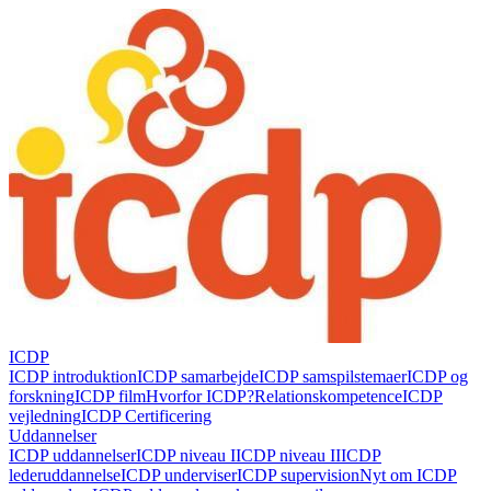
ICDP
ICDP introduktion
ICDP samarbejde
ICDP samspilstemaer
ICDP og
forskning
ICDP film
Hvorfor ICDP?
Relationskompetence
ICDP
vejledning
ICDP Certificering
Uddannelser
ICDP uddannelser
ICDP niveau I
ICDP niveau II
ICDP
lederuddannelse
ICDP underviser
ICDP supervision
Nyt om ICDP