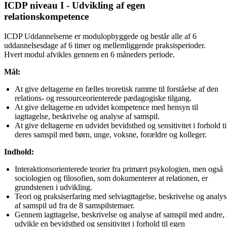
ICDP niveau I - Udvikling af egen
relationskompetence
ICDP Uddannelserne er modulopbyggede og består alle af 6
uddannelsesdage af 6 timer og mellemliggende praksisperioder.
Hvert modul afvikles gennem en 6 måneders periode.
Mål:
At give deltagerne en fælles teoretisk ramme til forståelse af den 
relations- og ressourceorienterede pædagogiske tilgang. 
At give deltagerne en udvidet kompetence med hensyn til 
iagttagelse, beskrivelse og analyse af samspil. 
At give deltagerne en udvidet bevidsthed og sensitivitet i forhold til
deres samspil med børn, unge, voksne, forældre og kolleger. 
Indhold:
Interaktionsorienterede teorier fra primært psykologien, men også 
sociologien og filosofien, som dokumenterer at relationen, er 
grundstenen i udvikling. 
Teori og praksiserfaring med selviagttagelse, beskrivelse og analyse
af samspil ud fra de 8 samspilstemaer. 
Gennem iagttagelse, beskrivelse og analyse af samspil med andre, a
udvikle en bevidsthed og sensitivitet i forhold til egen 