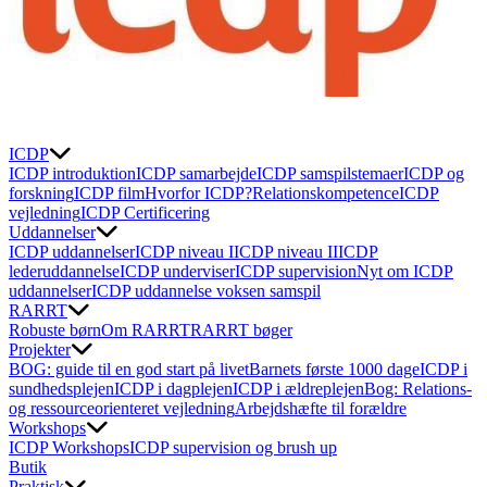
ICDP
ICDP introduktion
ICDP samarbejde
ICDP samspilstemaer
ICDP og
forskning
ICDP film
Hvorfor ICDP?
Relationskompetence
ICDP
vejledning
ICDP Certificering
Uddannelser
ICDP uddannelser
ICDP niveau I
ICDP niveau II
ICDP
lederuddannelse
ICDP underviser
ICDP supervision
Nyt om ICDP
uddannelser
ICDP uddannelse voksen samspil
RARRT
Robuste børn
Om RARRT
RARRT bøger
Projekter
BOG: guide til en god start på livet
Barnets første 1000 dage
ICDP i
sundhedsplejen
ICDP i dagplejen
ICDP i ældreplejen
Bog: Relations-
og ressourceorienteret vejledning
Arbejdshæfte til forældre
Workshops
ICDP Workshops
ICDP supervision og brush up
Butik
Praktisk