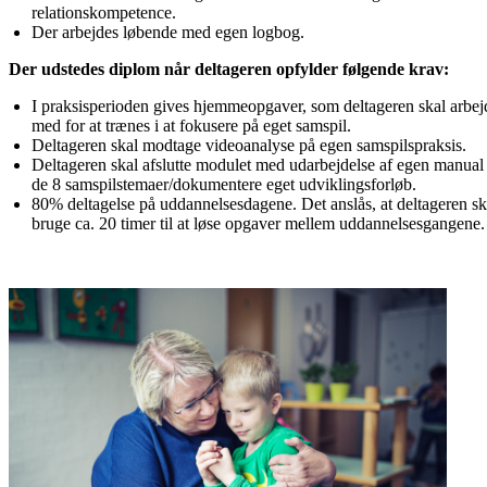
relationskompetence. 
Der arbejdes løbende med egen logbog. ​ 
Der udstedes diplom når deltageren opfylder følgende krav: ​
I praksisperioden gives hjemmeopgaver, som deltageren skal arbejd
med for at trænes i at fokusere på eget samspil. 
Deltageren skal modtage videoanalyse på egen samspilspraksis. 
Deltageren skal afslutte modulet med udarbejdelse af egen manual 
de 8 samspilstemaer/dokumentere eget udviklingsforløb. 
80% deltagelse på uddannelsesdagene. Det anslås, at deltageren ska
bruge ca. 20 timer til at løse opgaver mellem uddannelsesgangene.