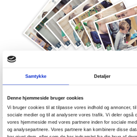
Samtykke
Detaljer
Følgende bøger og materialer anvendes på ICDP 1 uddannelsen.
Denne hjemmeside bruger cookies
Bøger:
Vi bruger cookies til at tilpasse vores indhold og annoncer, til 
sociale medier og til at analysere vores trafik. Vi deler også
Guide til en god start på livet
vores hjemmeside med vores partnere inden for sociale med
Introduktion til ICDP + arbejdshæfte
og analysepartnere. Vores partnere kan kombinere disse dat
har givet dem, eller som de har indsamlet fra din brug af dere