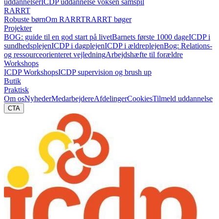
uddannelser
ICDP uddannelse voksen samspil
RARRT
Robuste børn
Om RARRT
RARRT bøger
Projekter
BOG: guide til en god start på livet
Barnets første 1000 dage
ICDP i
sundhedsplejen
ICDP i dagplejen
ICDP i ældreplejen
Bog: Relations-
og ressourceorienteret vejledning
Arbejdshæfte til forældre
Workshops
ICDP Workshops
ICDP supervision og brush up
Butik
Praktisk
Om os
Nyheder
Medarbejdere
Afdelinger
Cookies
Tilmeld uddannelse
CTA